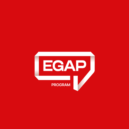
Із 24 лютого минулого року Волинь прийняла
близько 75 тисяч переселенців із тимчасово
окупованих та найбільш постраждалих від
обстрілів територій. Не залишився осторонь і
ЦАГ у Бубнові.
Із перших днів Центр всіляко допомагав
співвітчизникам адаптуватися в громаду —
пані Алла проводила зустрічі з сільським
головою у форматі «влада і громада» для