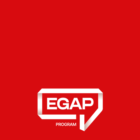
Експерти рекомендували, як удосконалити
технології, а школярі доопрацьовували свою
розробку. Команда вже отримала від Києво-
Могилянської академії замовлення на
виготовлення такого пристрою.
Під час зустрічі Оксен Лісовий наголосив, що
майбутнє України потребує фахівців у
технологічних галузях, інженерів, науковців і
дослідників.
Якщо ми хочемо, щоб в Україні зростало
більше інженерів і технологічних підприємців,
ми маємо створювати для цього умови ще в
школі. Інженерне мислення формується не з
підручників, а через можливість
експериментувати, працювати з сучасним
обладнанням, створювати власні проєкти та