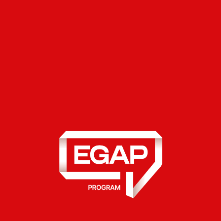
порівнянні з країнами ЄС.
Трансформація Держстату в єдину національну
дата-фабрику — гаранта якісних даних, яким
можна довіряти.
Формування надійного джерела точної,
актуальної та перевіреної інформації для
ухвалення рішень на всіх рівнях.
Результати
Скорочено
час пошуку та
аналізу
офіційних даних
для уряду,
бізнесу та дослідників.