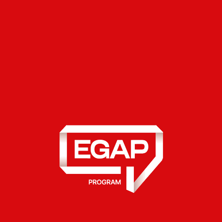
бюджету на їхню реалізацію.
Місцеві петиції
– дозволяє громадянам
подати петицію до місцевої влади онлайн
та привернути увагу до конкретного
питання.
Відкрита громада
– українці можуть
повідомити владу про локальну проблему
та залишити мітку на карті: наприклад,
розбита урна чи зламаний світлофор.
Консультації з громадськістю
– дозволяє
владі дізнатися позицію мешканців
громади з різних питань, а мешканцям –
запропонувати свій варіант розв'язання
проблеми.
Шкільний громадський бюджет
– вчить
школярів подавати та реалізовувати
власні проєкти: наприклад, простір для
відпочинку чи нова спортивна зала.