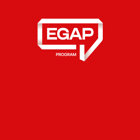
Міжнародний контекст представила
віцепрезидентка Статистичного управління
Польщі
Домініка Рогалінська
:
«Регіональна та локальна статистика є
складовою єдиної системи офіційної
статистики та основою моніторингу політики
розвитку територій. Саме на місцевому рівні
дані використовують для планування й оцінки
рішень. Для України розбудова такої системи
— це не лише впровадження системних,
європейських підходів до управління
розвитком, а й практичний крок на шляху до
євроінтеграції».
Формат воркшопу поєднав дискусію та роботу