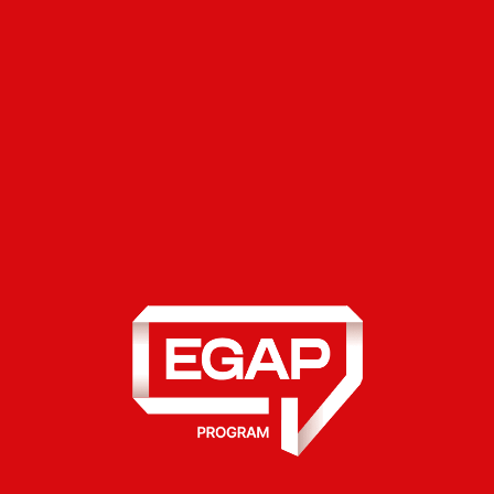
планів їх мінімізації.
Необхідні компетенції:
Досвід роботи в сфері управління людським
капіталом (HR) від 4-х років.
Знання сучасних HR-підходів, інструментів і
цифрових рішень.
Досвід впровадження систем оцінювання,
управління компетенціями, кадрового
резерву та навчальних програм.
Досвід організації процесу підбору та
залучення персоналу на різних рівнях.
Досвід оптимізації та автоматизації бізнес-
процесів.