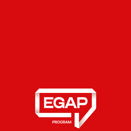
трансформації поділяють і міжнародні
партнери.
Жак Гербер
, Делегат Федеральної
ради Швейцарії з питань України, підкреслив:
«Україна сьогодні є простором практичної
цифрової трансформації державних послуг.
Для партнерів, зокрема Швейцарії,
український досвід відкриває цінні уроки для
майбутнього державного управління в Європі
та за її межами. Україна не лише зміцнює
власну цифрову стійкість — вона допомагає
формувати уявлення про те, якою може бути
сучасна цифрова держава у XXI столітті».
Крім того, під час GovTech Day у Давосі
обговорювали такі теми:
Переосмислення публічної